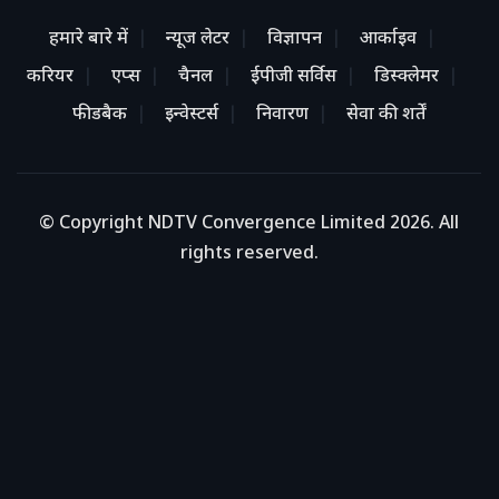
हमारे बारे में
न्यूज लेटर
विज्ञापन
आर्काइव
करियर
एप्स
चैनल
ईपीजी सर्विस
डिस्क्लेमर
फीडबैक
इन्वेस्टर्स
निवारण
सेवा की शर्तें
© Copyright NDTV Convergence Limited 2026. All
rights reserved.