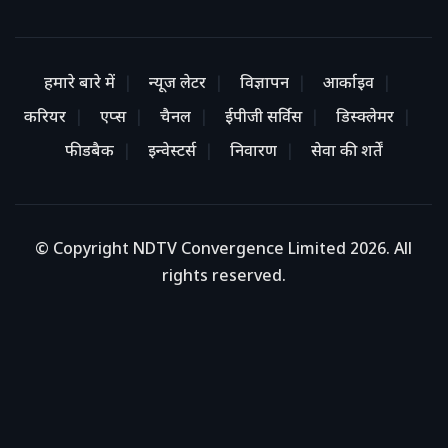
हमारे बारे में
न्यूज लेटर
विज्ञापन
आर्काइव
करियर
एप्स
चैनल
ईपीजी सर्विस
डिस्क्लेमर
फीडबैक
इन्वेस्टर्स
निवारण
सेवा की शर्तें
© Copyright NDTV Convergence Limited 2026. All
rights reserved.