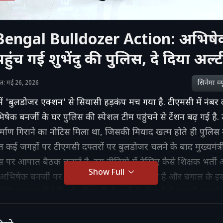
engal Bulldozer Action: अभिषेक 
हुंच गई शुभेंदु की पुलिस, दे दिया अल्
सिनेमा व्‍य
ाशित: मई 26, 2026
में 'बुलडोजर एक्शन' से सियासी हड़कंप मच गया है. टीएमसी में नंबर
षेक बनर्जी के घर पुलिस की स्पेशल टीम पहुंचने से टेंशन बढ़ गई है. उन
र्माण गिराने का नोटिस मिला था, जिसकी मियाद खत्म होते ही पुलिस न
ेत कई जगहों पर टीएमसी दफ्तरों पर बुलडोजर चलने के बाद मुख्यमंत्र
 पर आपात बैठक बुलाई है. इस वीडियो में देखिए कैसे शिक्षक भर्त
Show Full
िरे अभिषेक बनर्जी पर प्रशासन का शिकंजा कस रहा है और बंगाल के 
िटिक्स' पर बीजेपी और टीएमसी नेताओं के बीच कैसे जुबानी जंग तेज