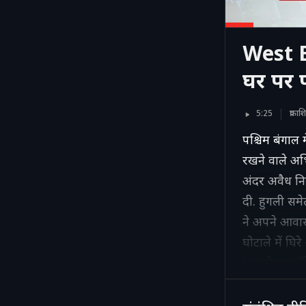
West B
घर पर प
5:25
प्रक
पश्चिम बंगाल 
रखने वाले अभि
अंदर अवैध नि
दी. हुगली सम
ने अपने आवास
घोटाले में घ
'बुलडोजर पॉल