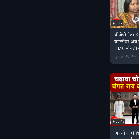
5:27
बीजेपी नेता
बनर्जी पर अब
TMC में बढ़ी 
जुलाई 10, 202
33:46
अपनों ने ही द