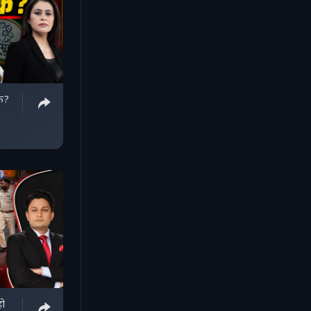
क?
हो