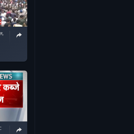
ाल,
C