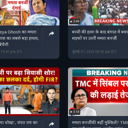
3:44
 Keya Ghosh का ममता
बच्ची की हत्या के बाद बंगाल में बव
 तक का सबसे बड़ा हमला,
सड़कों पर उतरीं ममता बनर्जी!
बेचैनी
6 19:41 pm IST
जुलाई 07, 2026 09:36 am IST
3:18
िया धोखा', चंपत राय का
ममता बनर्जी की बढ़ीं मुश्किलें? TM