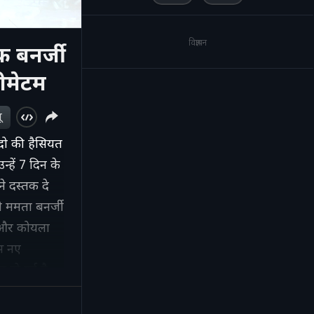
विज्ञापन
बनर्जी
टीमेटम
ू
 दो की हैसियत
्हें 7 दिन के
े दस्तक दे
ी ममता बनर्जी
ी और कोयला
इस नए
 हो गई है.