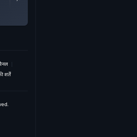
चैनल
 शर्तें
ved.