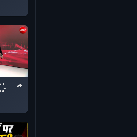
िगम
्यों