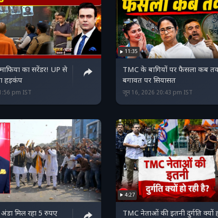
11:35
 माफिया का सरेंडर! UP से
TMC के बागियों पर फैसला कब त
 हड़कंप
बगावत पर सियासत
21:56 pm IST
जून 16, 2026 20:43 pm IST
4:27
ा अंडा मिल रहा 5 रुपए
TMC नेताओं की इतनी दुर्गति क्यों 