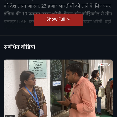
को देश लाया जाएगा. 23 हजार भारतीयों को लाने के लिए एयर
इंडिया की 10 फ्लाइट उड़ान भरेंगी. केरल और कोझिकोड से तीन
Show Full
फ्लाइट UAE, कतर और सऊदी अरब के लिए उड़ान भरेंगी. वहां
से 800 लोगों को भारत लाया जाएगा.
संबंधित वीडियो