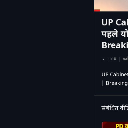
UP Cab
पहले यो
Break
11:18
प्र
UP Cabinet E
| Breakin
संबंधित वी