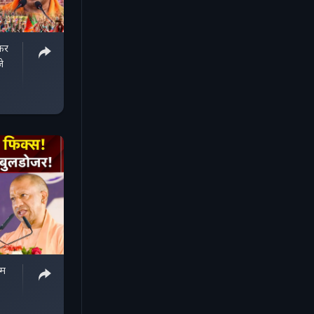
 कर
े
जम