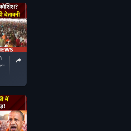
े
फेक