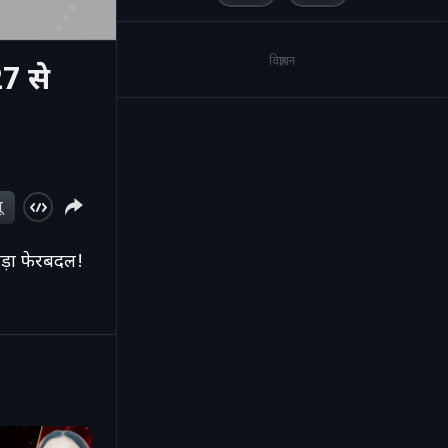
विज्ञापन
7 से
ू
ड़ा फेरबदल!