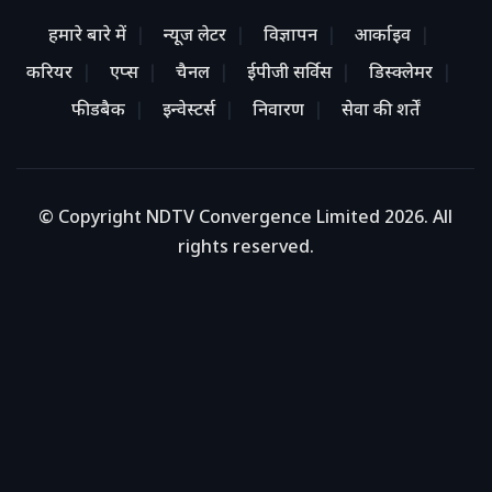
हमारे बारे में
न्यूज लेटर
विज्ञापन
आर्काइव
करियर
एप्स
चैनल
ईपीजी सर्विस
डिस्क्लेमर
फीडबैक
इन्वेस्टर्स
निवारण
सेवा की शर्तें
© Copyright NDTV Convergence Limited 2026. All
rights reserved.