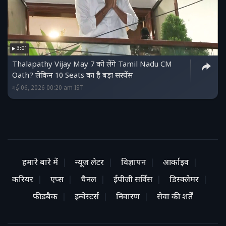
3:01
Thalapathy Vijay May 7 को लेंगे Tamil Nadu CM
Oath? लेकिन 10 Seats का है बड़ा सस्पेंस
मई 06, 2026 00:20 am IST
हमारे बारे में
न्यूज लेटर
विज्ञापन
आर्काइव
करियर
एप्स
चैनल
ईपीजी सर्विस
डिस्क्लेमर
फीडबैक
इन्वेस्टर्स
निवारण
सेवा की शर्तें