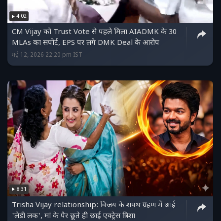
खान और शुभमन गिल ने बेहतरीन प्रदर्शन किया. मनोरंजन की
4:02
दुनिया में भी चर्चाएं तेज हैं, जहां प्रीति सेनन ने बॉलीवुड में
CM Vijay को Trust Vote से पहले मिला AIADMK के 30
महिलाओं के साथ होने वाले भेदभाव पर बयान दिया, वहीं नोरा
MLAs का सपोर्ट, EPS पर लगे DMK Deal के आरोप
मई 12, 2026 22:20 pm IST
फतेही के FIFA समारोह में परफॉर्म करने की खबर सुर्खियों में है.
कुल मिलाकर राजनीति, अपराध, खेल और मनोरंजन से जुड़ी ये
सभी बड़ी खबरें देशभर में चर्चा का विषय बनी हुई हैं.
8:31
Trisha Vijay relationship: विजय के शपथ ग्रहण में आई
'लेडी लक', मां के पैर छूते ही छाई एक्ट्रेस त्रिशा