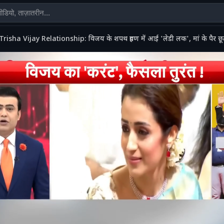
Trisha Vijay Relationship: विजय के शपथ ग्रहण में आई 'लेडी लक', मां के पैर छूते ह