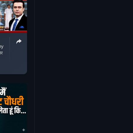
hy
ार