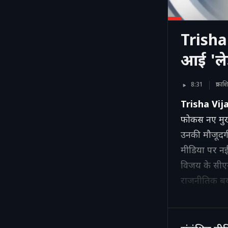
Trisha 
आई 'लेडी
8:31
प्रक
Trisha Vij
फोकस नए मुख्यम
उनकी मौजूदगी
मीडिया पर नई 
विजय के सीएम
राजनीतिक बय