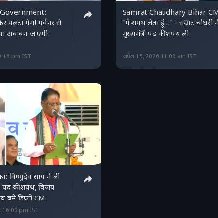
m Government:
Samrat Chaudhary Bihar CM
फिर पलटा गेम! गर्वनर से
'मैं शपथ लेता हूं…' - सम्राट चौधरी न
्या अब बन जाएगी
मुख्यमंत्री पद की शपथ ली
9:18 pm IST
अप्रैल 15, 2026 11:09 am IST
ा: विष्णुदेव साय ने ली
M पद की शपथ, विजय
ाव बने डिप्टी CM
23 16:00 pm IST