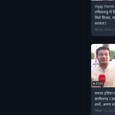
Vijay For
तमिलनाडु में 
मिले विजय, क
सरकार?
मई 08, 2026 1
31:59
सवाल इंडिया क
छत्तीसगढ़ C
शर्मा, अरुण स
दिसंबर 13, 20