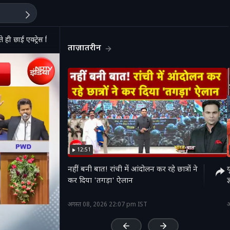
ी छाई एक्ट्रेस त्रिशा
ताज़ातरीन
12:51
नहीं बनी बात! रांची में आंदोलन कर रहे छात्रों ने
य
कर दिया 'तगड़ा' ऐलान
ज
'
अगस्त 08, 2026 22:07 pm IST
अ