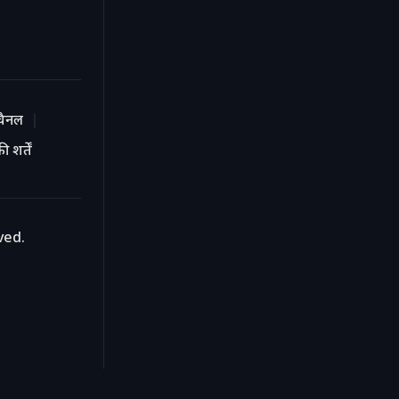
चैनल
 शर्तें
ved.