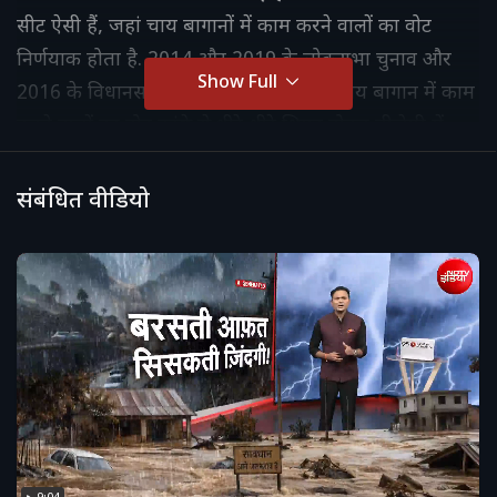
सीट ऐसी हैं, जहां चाय बागानों में काम करने वालों का वोट
निर्णयाक होता है. 2014 और 2019 के लोकसभा चुनाव और
Show Full
2016 के विधानसभा चुनाव में देखा गया कि चाय बागान में काम
करने वालों का वोट कांग्रेस से धीरे-धीरे शिफ्ट होकर बीजेपी में
चला गया. असम की राजनीति में चाय बागान कितने महत्वपूर्ण
हैं, बता रहे हैं Ratnadip Choudhury...
संबंधित वीडियो