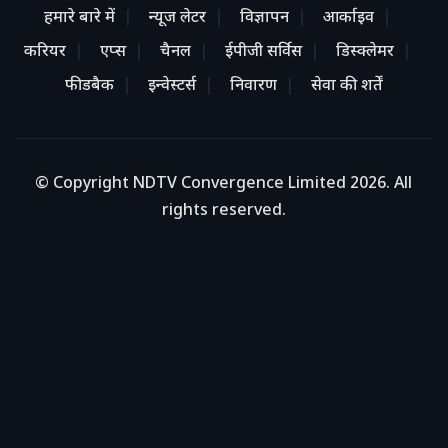
हमारे बारे में
न्यूज लेटर
विज्ञापन
आर्काइव
करियर
एप्स
चैनल
ईपीजी सर्विस
डिस्क्लेमर
फीडबैक
इन्वेस्टर्स
निवारण
सेवा की शर्तें
© Copyright NDTV Convergence Limited 2026. All
rights reserved.