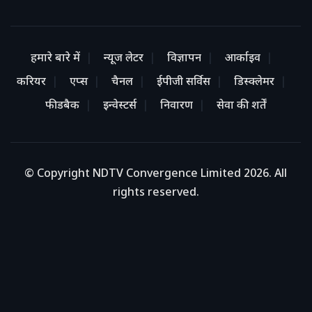
हमारे बारे में
न्यूज लेटर
विज्ञापन
आर्काइव
करियर
एप्स
चैनल
ईपीजी सर्विस
डिस्क्लेमर
फीडबैक
इन्वेस्टर्स
निवारण
सेवा की शर्तें
© Copyright NDTV Convergence Limited 2026. All
rights reserved.