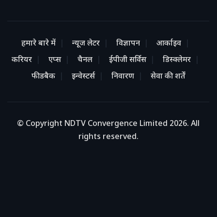
हमारे बारे में
न्यूज लेटर
विज्ञापन
आर्काइव
करियर
एप्स
चैनल
ईपीजी सर्विस
डिस्क्लेमर
फीडबैक
इन्वेस्टर्स
निवारण
सेवा की शर्तें
© Copyright NDTV Convergence Limited 2026. All
rights reserved.