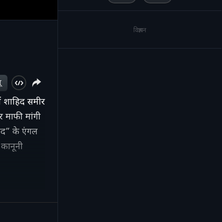
विज्ञापन
ू
ें शाहिद समीर
र माफी मांगी
द” के एंगल
 कानूनी