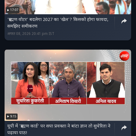
17:07
'ब्राह्मण वोटर' बदलेगा 2027 का 'खेल'? किसको होगा फायदा,
समझिए समीकरण
अगस्त 08, 2026 20:41 pm IST
9:15
यूपी में 'ब्राह्मण कार्ड' पर सपा प्रवक्ता ने बांटा ज्ञान तो सुचेरिता ने
पढ़ाया पाठ!