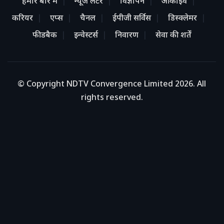
हमारे बारे में
न्यूज लेटर
विज्ञापन
आर्काइव
करियर
एप्स
चैनल
ईपीजी सर्विस
डिस्क्लेमर
फीडबैक
इन्वेस्टर्स
निवारण
सेवा की शर्तें
© Copyright NDTV Convergence Limited 2026. All
rights reserved.