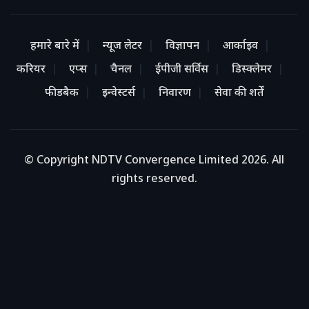
हमारे बारे में
न्यूज लेटर
विज्ञापन
आर्काइव
करियर
एप्स
चैनल
ईपीजी सर्विस
डिस्क्लेमर
फीडबैक
इन्वेस्टर्स
निवारण
सेवा की शर्तें
© Copyright NDTV Convergence Limited 2026. All
rights reserved.