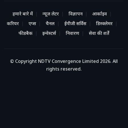
हमारे बारे में
न्यूज लेटर
विज्ञापन
आर्काइव
करियर
एप्स
चैनल
ईपीजी सर्विस
डिस्क्लेमर
फीडबैक
इन्वेस्टर्स
निवारण
सेवा की शर्तें
© Copyright NDTV Convergence Limited 2026. All
rights reserved.