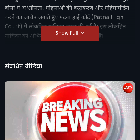
बोलों में अश्लीलता, महिलाओं की वस्तुकरण और महिमामंडित
करने का आरोप लगाते हुए पटना हाई कोर्ट (Patna High
Court) में लोकहित याचिका दायर की गई है। इस लोकहित
Show Full
याचिका को अभिनेत्री नीतू चंद्रा ने दायर किया है।
संबंधित वीडियो