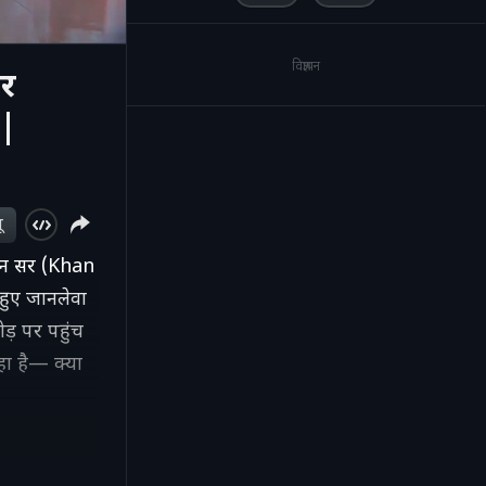
विज्ञापन
पर
 |
ू
ान सर (Khan
 हुए जानलेवा
ड़ पर पहुंच
हा है— क्या