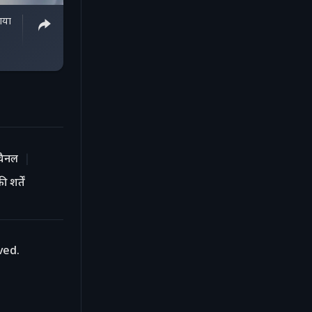
ाया
चैनल
 शर्तें
ved.