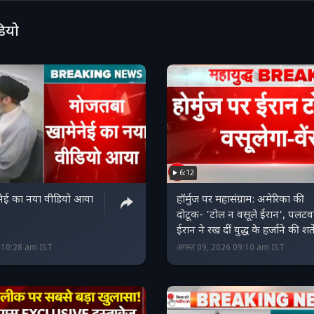
डियो
6:12
नेई का नया वीडियो आया
हॉर्मुज पर महासंग्राम: अमेरिका की
दोटूक- 'टोल न वसूले ईरान', पलटवार
ईरान ने रख दीं युद्ध के हर्जाने की शर्ते
6 10:28 am IST
अगस्त 09, 2026 09:10 am IST