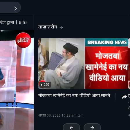
्टेज ड्रामा | Bihar News
ताज़ातरीन
0:55
मोजतबा खामेनेई का नया वीडियो आया सामने
ह
न
क
'
अगस्त 09, 2026 10:28 am IST
अ