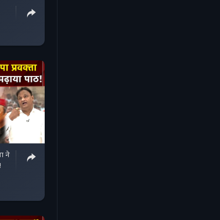
ता ने
!