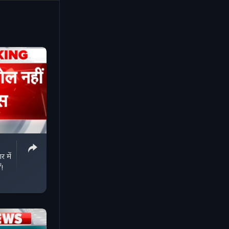
 में
ं!