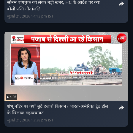
सोनम वांगचुक को लेकर बड़ी खबर, HC के आदेश पर क्या
बोलीं पत्नि गीतांजलि
जुलाई 21, 2026 14:13 pm IST
4:06
शंभू बॉर्डर पर क्यों जुटे हजारों किसान? भारत-अमेरिका ट्रेड डील
के खिलाफ महापंचायत
जुलाई 21, 2026 13:38 pm IST