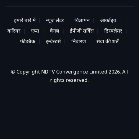
हमारे बारे में
न्यूज लेटर
विज्ञापन
आर्काइव
करियर
एप्स
चैनल
ईपीजी सर्विस
डिस्क्लेमर
फीडबैक
इन्वेस्टर्स
निवारण
सेवा की शर्तें
© Copyright NDTV Convergence Limited 2026. All
rights reserved.