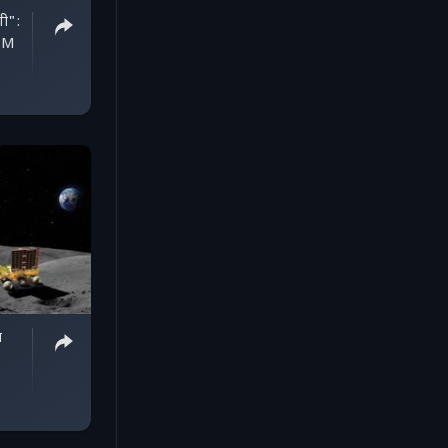
गी":
 PM
ा