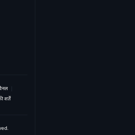
चैनल
 शर्तें
ved.