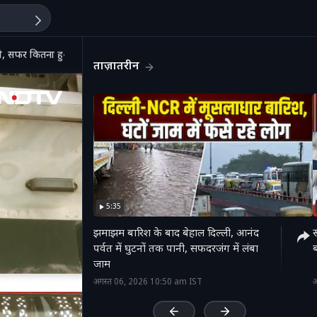
ूरी, सफर कितना हुआ आसान?
ताज़ातरीन
5:35
झमाझम बारिश के बाद बेहाल दिल्‍ली, आनंद
र
पर्वत में घुटनों तक पानी, सफदरजंग में लंबा
जाम
'
अगस्त 06, 2026 10:50 am IST
अ