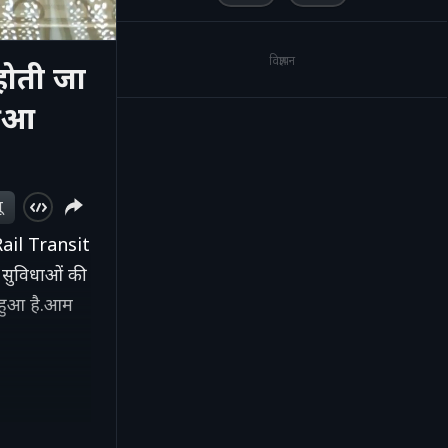
विज्ञापन
ोती जा
हुआ
ू
 Rail Transit
 सुविधाओं की
 हुआ है.आम