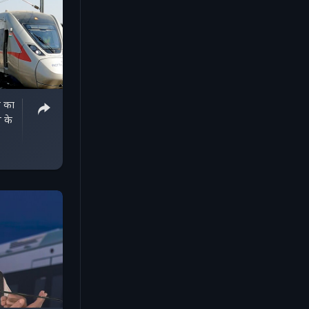
न का
 के