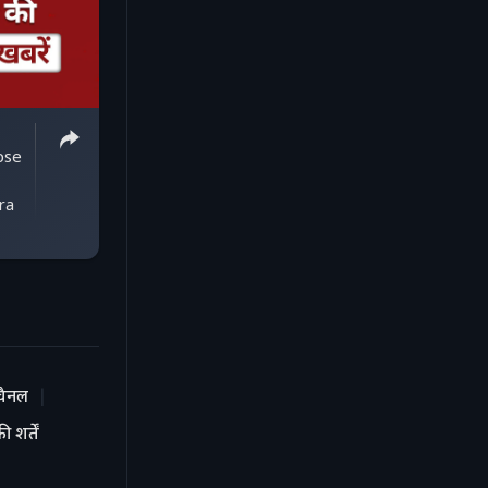
pse
ra
चैनल
 शर्तें