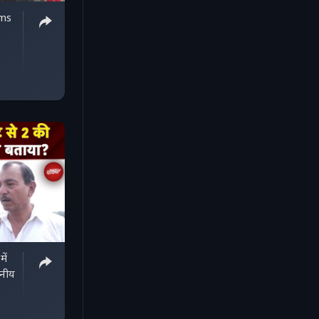
ims
ें
ानीय