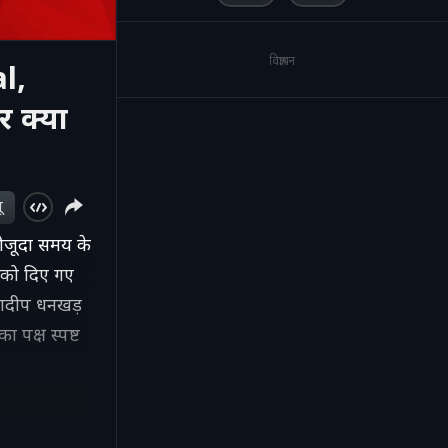
विज्ञापन
l,
 क्या
ू
ौजूदा समय के
 को दिए गए
 जगदीप धनखड़
ा पक्ष स्पष्ट