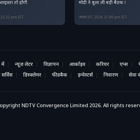
शाइस्ता तो होंगी
मोदी ने बुला ली बड़ी बैठक !
6 22:22 pm IST
अगस्त 07, 2026 21:00 pm IST
में
न्यूज लेटर
विज्ञापन
आर्काइव
करियर
एप्स
 सर्विस
डिस्क्लेमर
फीडबैक
इन्वेस्टर्स
निवारण
सेवा की
opyright NDTV Convergence Limited 2026. All rights reser