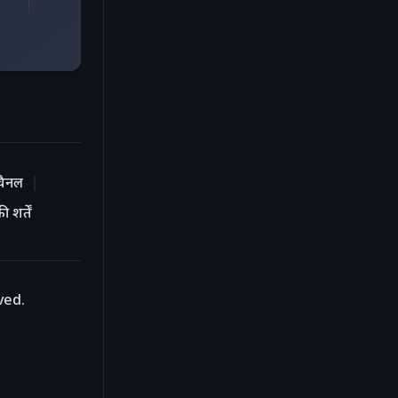
चैनल
 शर्तें
ved.