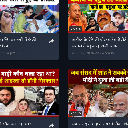
59:26
रा जिनपर रांची में फेंकी
अतीक के बेटे की पोस्टमॉर्टम रिपोर्ट!
आंदोलन
जनाजे में पहुंच रहे अली -उमर
6 22:24 pm IST
अगस्त 07, 2026 22:24 pm IST
11:35
ी कौन चला रहा था?
जब संसद में शाह ने सबको चौंका दि