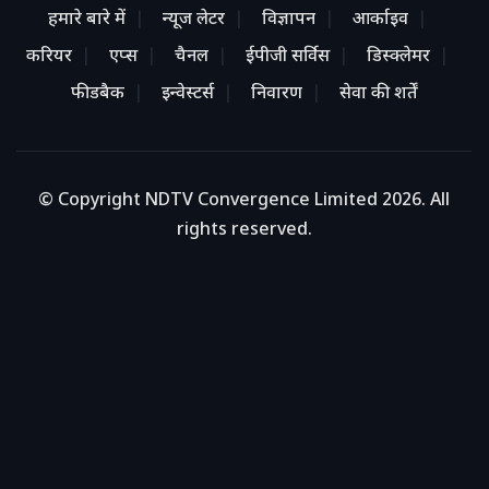
हमारे बारे में
न्यूज लेटर
विज्ञापन
आर्काइव
करियर
एप्स
चैनल
ईपीजी सर्विस
डिस्क्लेमर
फीडबैक
इन्वेस्टर्स
निवारण
सेवा की शर्तें
© Copyright NDTV Convergence Limited 2026. All
rights reserved.