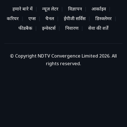
हमारे बारे में
न्यूज लेटर
विज्ञापन
आर्काइव
करियर
एप्स
चैनल
ईपीजी सर्विस
डिस्क्लेमर
फीडबैक
इन्वेस्टर्स
निवारण
सेवा की शर्तें
© Copyright NDTV Convergence Limited 2026. All
rights reserved.