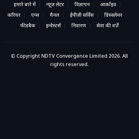
हमारे बारे में
न्यूज लेटर
विज्ञापन
आर्काइव
करियर
एप्स
चैनल
ईपीजी सर्विस
डिस्क्लेमर
फीडबैक
इन्वेस्टर्स
निवारण
सेवा की शर्तें
© Copyright NDTV Convergence Limited 2026. All
rights reserved.