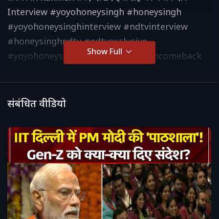
Interview #yoyohoneysingh #honeysingh
#yoyohoneysinghinterview #ndtvinterview
#honeysinghndtv #ndtvexclusive
Show Full
#yoyohoneysingh2025 #honeysinghcomeback
#desiking #browngirls #ndtvindia
संबंधित वीडियो