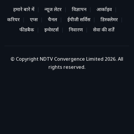
हमारे बारे में
न्यूज लेटर
विज्ञापन
आर्काइव
करियर
एप्स
चैनल
ईपीजी सर्विस
डिस्क्लेमर
फीडबैक
इन्वेस्टर्स
निवारण
सेवा की शर्तें
© Copyright NDTV Convergence Limited 2026. All
rights reserved.