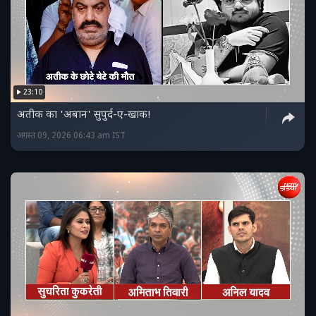
23:10
अतीक का 'अबान' सुपुर्द-ए-खाक!
अगस्त 09, 2026 06:43 am IST