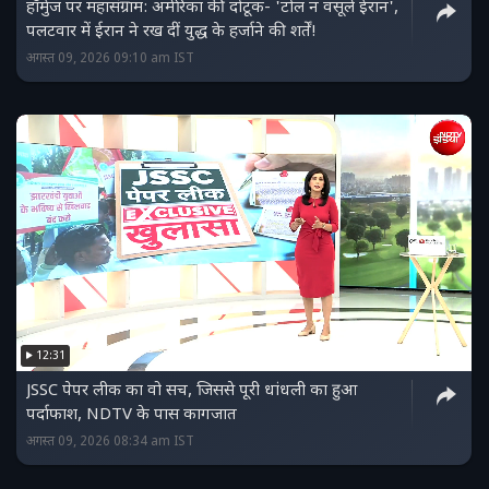
हॉर्मुज पर महासंग्राम: अमेरिका की दोटूक- 'टोल न वसूले ईरान',
पलटवार में ईरान ने रख दीं युद्ध के हर्जाने की शर्तें!
अगस्त 09, 2026 09:10 am IST
12:31
JSSC पेपर लीक का वो सच, जिससे पूरी धांधली का हुआ
पर्दाफाश, NDTV के पास कागजात
अगस्त 09, 2026 08:34 am IST