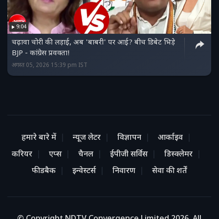
9:04
चढ़ावा चोरी की लड़ाई, अब 'बाबरी' पर आई? बीच डिबेट भिड़े
BJP - कांग्रेस प्रवक्ता!
अगस्त 05, 2026 15:39 pm IST
हमारे बारे में
न्यूज लेटर
विज्ञापन
आर्काइव
करियर
एप्स
चैनल
ईपीजी सर्विस
डिस्क्लेमर
फीडबैक
इन्वेस्टर्स
निवारण
सेवा की शर्तें