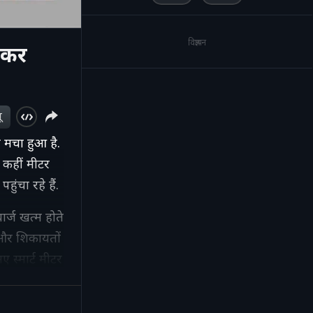
विज्ञापन
ेकर
ू
 मचा हुआ है.
 कहीं मीटर
ुंचा रहे हैं.
र्ज खत्म होते
ि और शिकायतों
 स्मार्ट मीटर
 हालात
हैं.