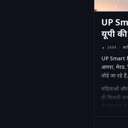
UP Sma
यूपी की
24:04
प्र
UP Smart Met
आगरा, मेरठ, 
तोड़े जा रहे ह
महिलाओं और ग्
ही बिजली कट 
के समाधान न ह
लगाने पर रो
संभालने में ज