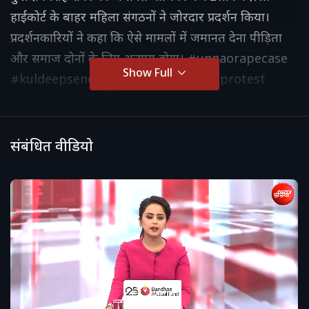
हाईकोर्ट के बाहर महिला संगठनों ने जोरदार प्रदर्शन किया।
प्रदर्शनकारियों ने कहा कि ऐसे मामलों में जमानत देना पीड़िता
और समाज दोनों के लिए अन्याय होगा। #unnaorapecase
Show Full
#kuldeepsengar #delhihighcourt #protest
#women #breakingnews
संबंधित वीडियो