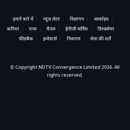
हमारे बारे में
न्यूज लेटर
विज्ञापन
आर्काइव
करियर
एप्स
चैनल
ईपीजी सर्विस
डिस्क्लेमर
फीडबैक
इन्वेस्टर्स
निवारण
सेवा की शर्तें
© Copyright NDTV Convergence Limited 2026. All
rights reserved.