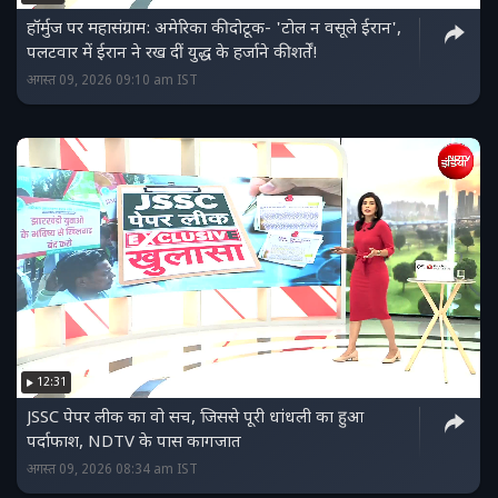
हॉर्मुज पर महासंग्राम: अमेरिका की दोटूक- 'टोल न वसूले ईरान',
पलटवार में ईरान ने रख दीं युद्ध के हर्जाने की शर्तें!
अगस्त 09, 2026 09:10 am IST
12:31
JSSC पेपर लीक का वो सच, जिससे पूरी धांधली का हुआ
पर्दाफाश, NDTV के पास कागजात
अगस्त 09, 2026 08:34 am IST