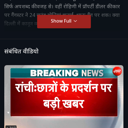
सिर्फ अपशब्द की वजह से। वहीं रोहिणी में प्रॉपर्टी डीलर की कार
पर गैंगस्टर ने 24 राउंड गोलियां चलाईं, भाऊ गैंग पर शक। क्या
Show Full
दिल्ली में कानून व्यवस्था बेकाबू हो गई है?
संबंधित वीडियो