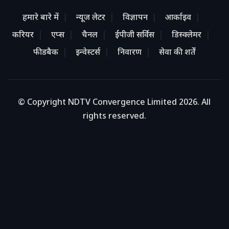
हमारे बारे में
न्यूज लेटर
विज्ञापन
आर्काइव
करियर
एप्स
चैनल
ईपीजी सर्विस
डिस्क्लेमर
फीडबैक
इन्वेस्टर्स
निवारण
सेवा की शर्तें
© Copyright NDTV Convergence Limited 2026. All
rights reserved.