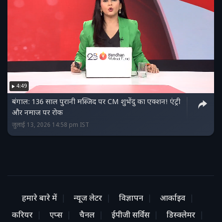
4:49
बंगाल: 136 साल पुरानी मस्जिद पर CM शुभेंदु का एक्शन! एंट्री
और नमाज पर रोक
जुलाई 13, 2026 14:58 pm IST
हमारे बारे में
न्यूज लेटर
विज्ञापन
आर्काइव
करियर
एप्स
चैनल
ईपीजी सर्विस
डिस्क्लेमर