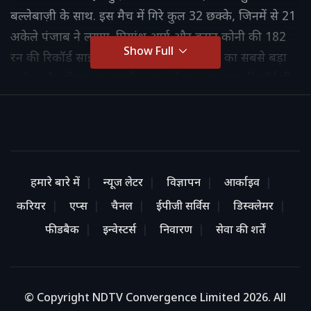
बल्लेबाज़ी के साथ. इस मैच में गिरे कुल 32 छक्के, जिनमें से 21
अकेले पंजाब ने लगाए. प्रियांश आर्य और कूपर कोनी की 182
Show Full
रन की रिकॉर्ड साझेदारी, 7 विकेट पर 254 रनों का सबसे बड़ा
स्कोर, और सीजन का सबसे महंगा ओवर—हर तरफ रिकॉर्ड ही
रिकॉर्ड. Punjab ने बता दिया है कि वो टॉप पर क्यों है. क्या
अब उन्हें कोई रोक पाएगा?
हमारे बारे में
न्यूज लेटर
विज्ञापन
आर्काइव
करियर
एप्स
चैनल
ईपीजी सर्विस
डिस्क्लेमर
फीडबैक
इन्वेस्टर्स
निवारण
सेवा की शर्तें
© Copyright NDTV Convergence Limited 2026. All