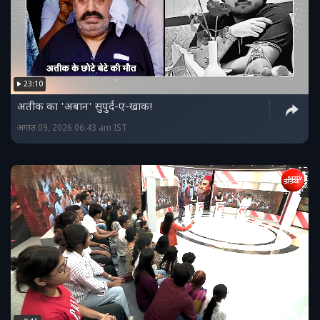
23:10
अतीक का 'अबान' सुपुर्द-ए-खाक!
अगस्त 09, 2026 06:43 am IST