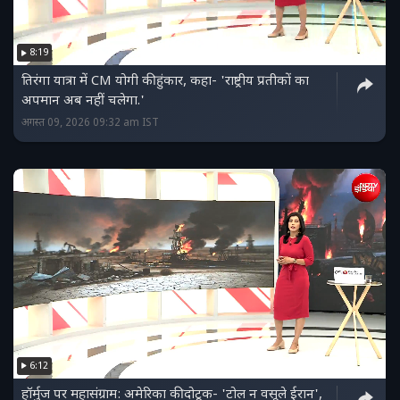
8:19
तिरंगा यात्रा में CM योगी की हुंकार, कहा- 'राष्ट्रीय प्रतीकों का
अपमान अब नहीं चलेगा.'
अगस्त 09, 2026 09:32 am IST
6:12
हॉर्मुज पर महासंग्राम: अमेरिका की दोटूक- 'टोल न वसूले ईरान',