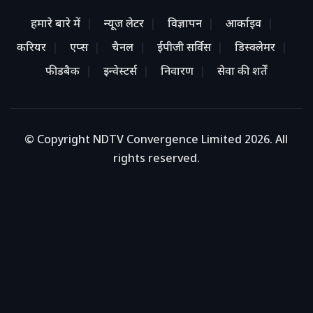
हमारे बारे में
न्यूज लेटर
विज्ञापन
आर्काइव
करियर
एप्स
चैनल
ईपीजी सर्विस
डिस्क्लेमर
फीडबैक
इन्वेस्टर्स
निवारण
सेवा की शर्तें
© Copyright NDTV Convergence Limited 2026. All
rights reserved.