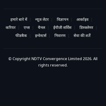
हमारे बारे में
न्यूज लेटर
विज्ञापन
आर्काइव
करियर
एप्स
चैनल
ईपीजी सर्विस
डिस्क्लेमर
फीडबैक
इन्वेस्टर्स
निवारण
सेवा की शर्तें
© Copyright NDTV Convergence Limited 2026. All
rights reserved.