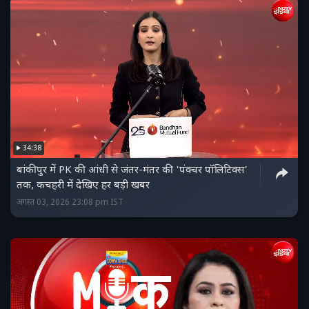
34:38
बांकीपुर में PK की आंधी से जंतर-मंतर की 'पंक्‍चर पॉलिटिक्‍स'
तक, कचहरी में देखिए हर बड़ी खबर
अगस्त 03, 2026 23:08 pm IST