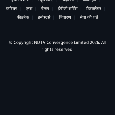
हमारे बारे में
न्यूज लेटर
विज्ञापन
आर्काइव
करियर
एप्स
चैनल
ईपीजी सर्विस
डिस्क्लेमर
फीडबैक
इन्वेस्टर्स
निवारण
सेवा की शर्तें
© Copyright NDTV Convergence Limited 2026. All
rights reserved.