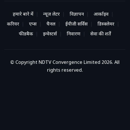
हमारे बारे में
न्यूज लेटर
विज्ञापन
आर्काइव
करियर
एप्स
चैनल
ईपीजी सर्विस
डिस्क्लेमर
फीडबैक
इन्वेस्टर्स
निवारण
सेवा की शर्तें
© Copyright NDTV Convergence Limited 2026. All
rights reserved.