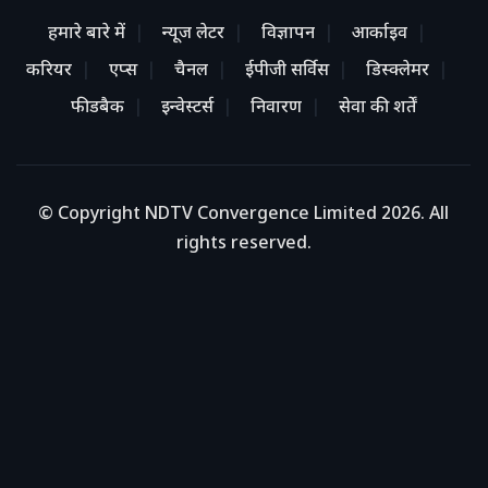
हमारे बारे में
न्यूज लेटर
विज्ञापन
आर्काइव
करियर
एप्स
चैनल
ईपीजी सर्विस
डिस्क्लेमर
फीडबैक
इन्वेस्टर्स
निवारण
सेवा की शर्तें
© Copyright NDTV Convergence Limited 2026. All
rights reserved.