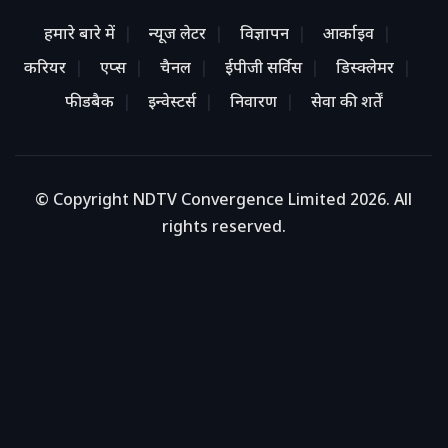
हमारे बारे में
न्यूज लेटर
विज्ञापन
आर्काइव
करियर
एप्स
चैनल
ईपीजी सर्विस
डिस्क्लेमर
फीडबैक
इन्वेस्टर्स
निवारण
सेवा की शर्तें
© Copyright NDTV Convergence Limited 2026. All
rights reserved.