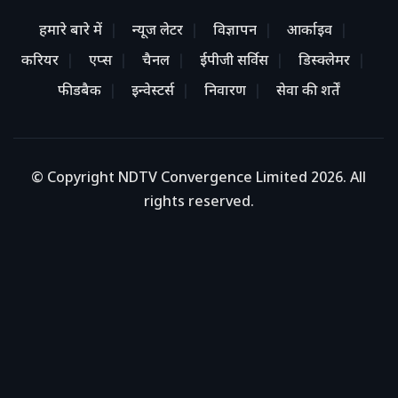
हमारे बारे में
न्यूज लेटर
विज्ञापन
आर्काइव
करियर
एप्स
चैनल
ईपीजी सर्विस
डिस्क्लेमर
फीडबैक
इन्वेस्टर्स
निवारण
सेवा की शर्तें
© Copyright NDTV Convergence Limited 2026. All
rights reserved.