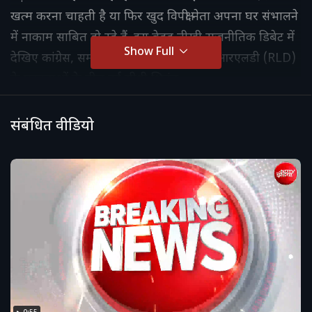
खत्म करना चाहती है या फिर खुद विपक्षी नेता अपना घर संभालने
में नाकाम साबित हो रहे हैं. इस बेहद तीखी राजनीतिक डिबेट में
Show Full
देखिए कांग्रेस, समाजवादी पार्टी, बीजेपी और आरएलडी (RLD)
के प्रवक्ताओं के बीच हुई सीधी भिड़ंत.
संबंधित वीडियो