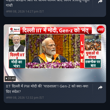
महिला आरक्षण बिल पर आमने-सामने आए किरेन रिजिजू-राहुल
गांधी
अगस्त 08, 2026 14:27 pm IST
31:40
IIT दिल्ली में PM मोदी की 'पाठशाला'! Gen-Z को क्या-क्या
दिए संदेश?
अगस्त 08, 2026 12:32 pm IST