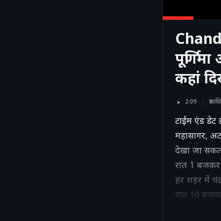
Chandr
पूर्णिम
कहां द
2:09
प्रक
टाईम एंड डेट 
महासागर, अटला
देखा जा सकता
रात 1 बजकर 1
हर शहर में च
रात 10 बजकर 