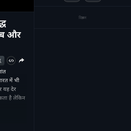
विज्ञापन
्ध
ं कब और
ू
ांत
ारत में भी
र यह देर
कता है लेकिन