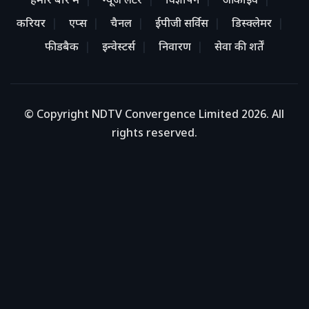
हमारे बारे में
न्यूज लेटर
विज्ञापन
आर्काइव
करियर
एप्स
चैनल
ईपीजी सर्विस
डिस्क्लेमर
फीडबैक
इन्वेस्टर्स
निवारण
सेवा की शर्तें
© Copyright NDTV Convergence Limited 2026. All
rights reserved.