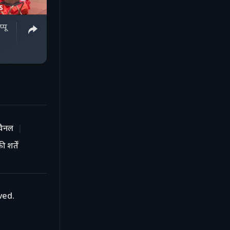
्पू
चैनल
 शर्तें
ved.