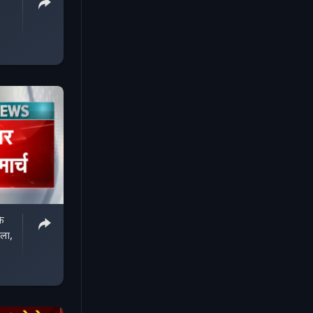
े
े
ला,