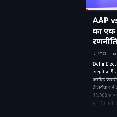
AAP vs 
का एक 
रणनीत
17:03
प्र
Delhi Electi
आदमी पार्टी 
अरविंद केजरी
केजरीवाल ने क
18,000 रुपये 
हुए चेतावनी द