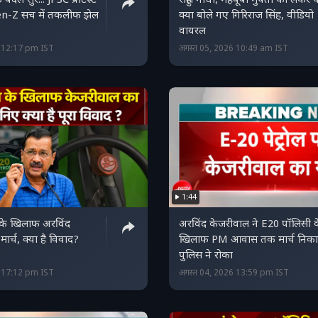
दले सुर... JPSC प्रोटेस्‍ट
राहुल गांधी, महबूबा मुफ्ती को लेकर य
Gen-Z सच में तकलीफ झेल
क्‍या बोले गए गिरिराज सिंह, वीडियो
वायरल
6 12:17 pm IST
अगस्त 05, 2026 10:49 am IST
1:44
के खिलाफ अरविंद
अरविंद केजरीवाल ने E20 पॉलिसी क
ार्च, क्या है विवाद?
खिलाफ PM आवास तक मार्च निका
पुलिस ने रोका
6 17:12 pm IST
अगस्त 04, 2026 13:59 pm IST