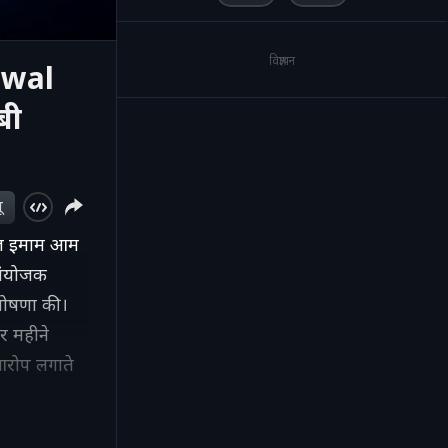
विज्ञापन
riwal
बी
ू
ाज़ इमाम आम
 संयोजक
 घोषणा की।
हर महीने
 आरोप लगाते