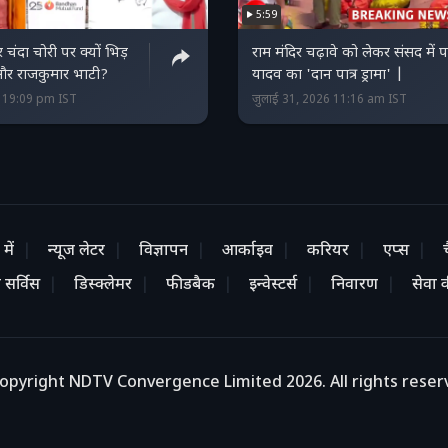
5:59
 चंदा चोरी पर क्यों भिड़
राम मंदिर चढ़ावे को लेकर संसद में पप
 और राजकुमार भाटी?
यादव का 'दान पात्र ड्रामा' |
6 19:09 pm IST
जुलाई 31, 2026 11:16 am IST
में
न्यूज लेटर
विज्ञापन
आर्काइव
करियर
एप्स
 सर्विस
डिस्क्लेमर
फीडबैक
इन्वेस्टर्स
निवारण
सेवा की
opyright NDTV Convergence Limited 2026. All rights reser