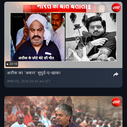
23:10
अतीक का 'अबान' सुपुर्द-ए-खाक!
अगस्त 09, 2026 06:43 am IST