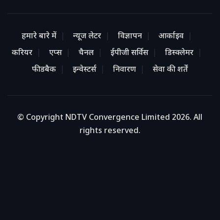
हमारे बारे में
न्यूज लेटर
विज्ञापन
आर्काइव
करियर
एप्स
चैनल
ईपीजी सर्विस
डिस्क्लेमर
फीडबैक
इन्वेस्टर्स
निवारण
सेवा की शर्तें
© Copyright NDTV Convergence Limited 2026. All
rights reserved.