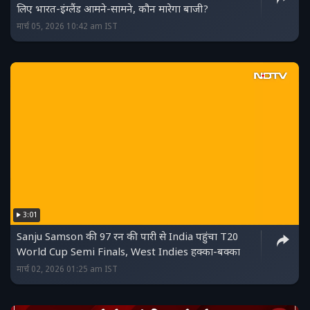
लिए भारत-इंग्लैंड आमने-सामने, कौन मारेगा बाजी?
मार्च 05, 2026 10:42 am IST
3:01
Sanju Samson की 97 रन की पारी से India पहुंचा T20
World Cup Semi Finals, West Indies हक्का-बक्का
मार्च 02, 2026 01:25 am IST