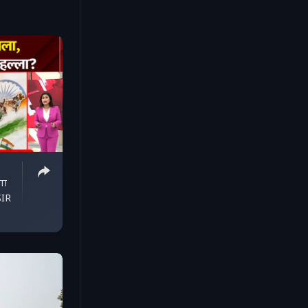
गा
SIR