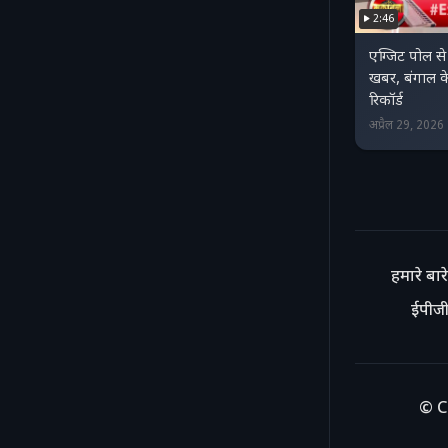
2:46
एग्जिट पोल स
खबर, बंगाल के
रिकॉर्ड
अप्रैल 29, 202
हमारे बारे 
ईपीजी
© C