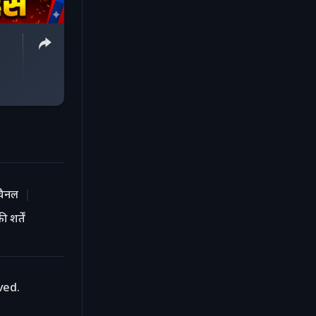
चैनल
 शर्तें
ved.