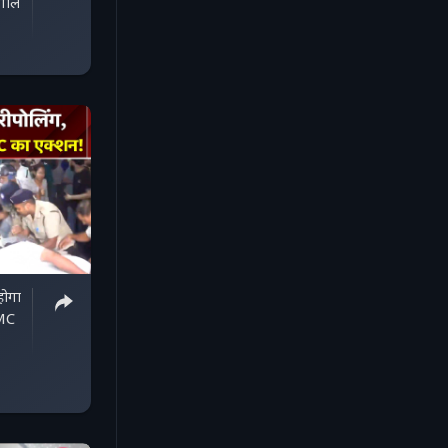
ंगाल
होगा
TMC