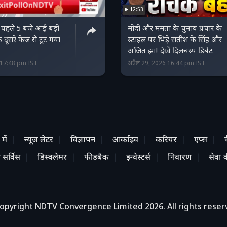
12:53
े पहले 5 बजे आई बड़ी
मोदी और ममता के चुनाव प्रचार के
 दूसरे फेज से टूट गया
स्टाइल पर भिड़े सतीश के सिंह और
अजित झा! देखें दिलचस्प डिबेट
6 17:48 pm IST
अप्रैल 29, 2026 16:44 pm IST
में
न्यूज लेटर
विज्ञापन
आर्काइव
करियर
एप्स
 सर्विस
डिस्क्लेमर
फीडबैक
इन्वेस्टर्स
निवारण
सेवा की
opyright NDTV Convergence Limited 2026. All rights reser