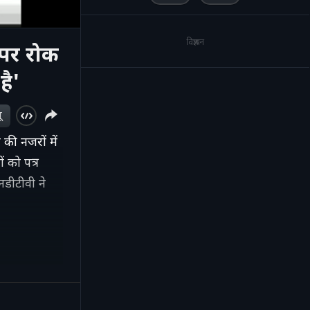
विज्ञापन
 पर रोक
है'
ू
की नजरों में
ं को पत्र
नडीटीवी ने