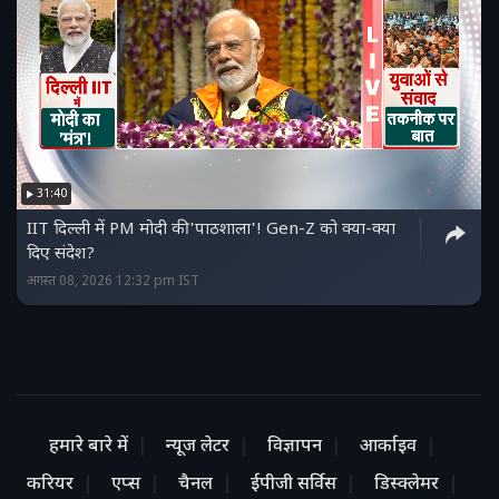
31:40
IIT दिल्ली में PM मोदी की 'पाठशाला'! Gen-Z को क्या-क्या
दिए संदेश?
अगस्त 08, 2026 12:32 pm IST
हमारे बारे में
न्यूज लेटर
विज्ञापन
आर्काइव
करियर
एप्स
चैनल
ईपीजी सर्विस
डिस्क्लेमर