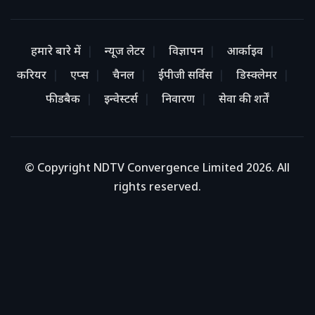
हमारे बारे में
न्यूज लेटर
विज्ञापन
आर्काइव
करियर
एप्स
चैनल
ईपीजी सर्विस
डिस्क्लेमर
फीडबैक
इन्वेस्टर्स
निवारण
सेवा की शर्तें
© Copyright NDTV Convergence Limited 2026. All
rights reserved.