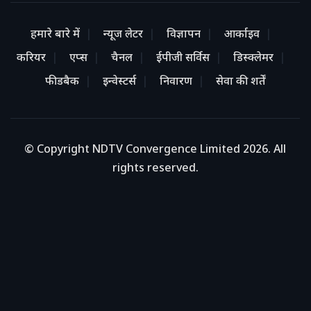
हमारे बारे में
न्यूज लेटर
विज्ञापन
आर्काइव
करियर
एप्स
चैनल
ईपीजी सर्विस
डिस्क्लेमर
फीडबैक
इन्वेस्टर्स
निवारण
सेवा की शर्तें
© Copyright NDTV Convergence Limited 2026. All
rights reserved.